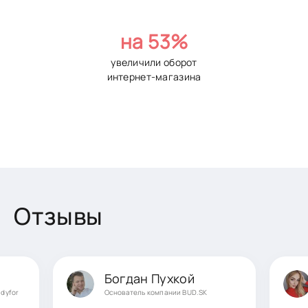
на 53%
увеличили оборот
интернет-магазина
Отзывы
Богдан Пухкой
adyfor
Основатель компании BUD.SK