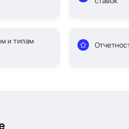
ставок
ям и типам
Отчетнос
е