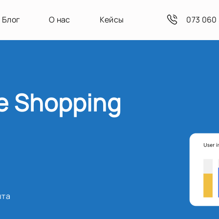
Блог
О нас
Кейсы
073 060 
e Shopping
ыта