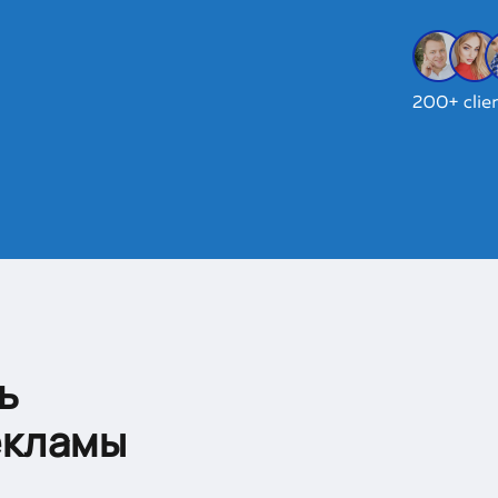
ь
екламы