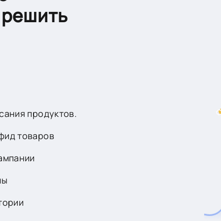
 решить
сания продуктов.
фид товаров
кампании
мы
тории