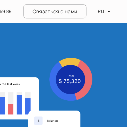
Связаться с нами
59 89
RU