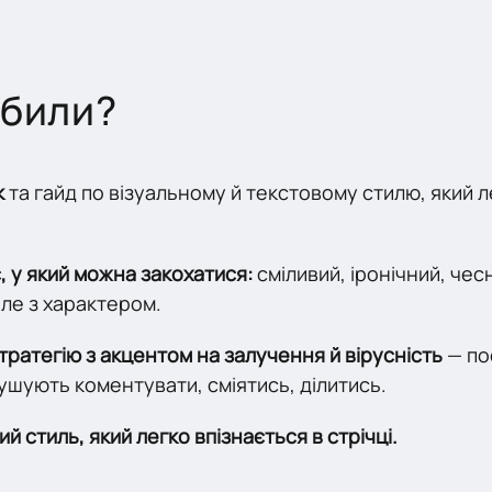
обили?
к
та гайд по візуальному й текстовому стилю, який 
, у який можна закохатися:
сміливий, іронічний, чес
ле з характером.
атегію з акцентом на залучення й вірусність
— пос
ушують коментувати, сміятись, ділитись.
 стиль, який легко впізнається в стрічці.