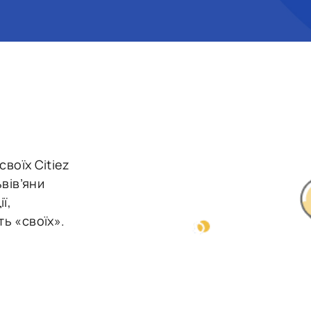
своїх Citiez
вів’яни
ї,
ь «своїх».