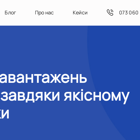
Блог
Про нас
Кейси
073 060 
завантажень
 завдяки якісному
ки