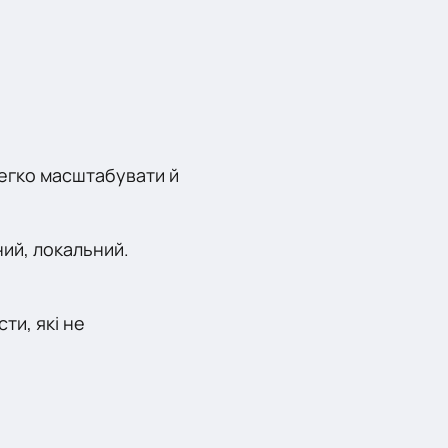
легко масштабувати й
ний, локальний.
ти, які не