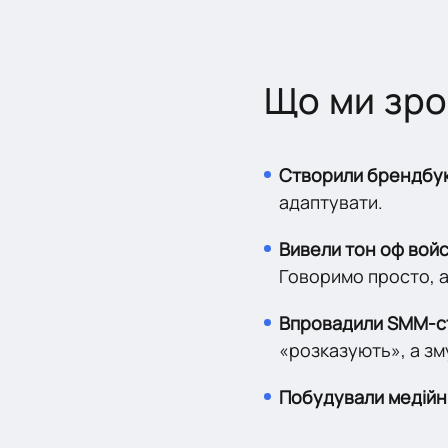
Що ми зр
Створили брендбу
адаптувати.
Вивели тон оф войс
Говоримо просто, а
Впровадили SMM-стр
«розказують», а зм
Побудували медійний