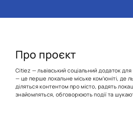
Про проєкт
Citiez — львівський соціальний додаток для 
— це перше локальне міське комʼюніті, де ль
діляться контентом про місто, радять локаці
знайомляться, обговорюють події та шукают